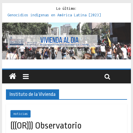
Lo último:
Genocidios indígenas en América Latina [2023]
Estudios sobre la espacialización de los Estados :
políticas, prácticas y representaciones [2022]
Donde el pedernal choca con el acero : hacia una teoría
crítica de las fronteras latinoamericanas [2020]
Criterios técnicos para una vivienda adecuada [2019]
Red de consultorios de la Caja del Seguro Obrero en
Santiago : un patrimonio emblemático [2014]
Instituto de la Vivienda
noticias
(((OR))) Observatorio