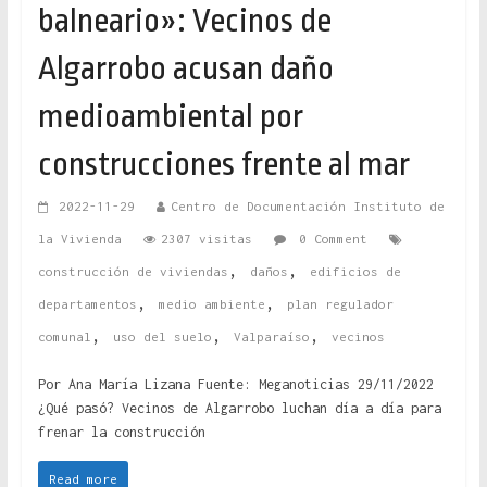
balneario»: Vecinos de
Algarrobo acusan daño
medioambiental por
construcciones frente al mar
2022-11-29
Centro de Documentación Instituto de
la Vivienda
2307 visitas
0 Comment
,
,
construcción de viviendas
daños
edificios de
,
,
departamentos
medio ambiente
plan regulador
,
,
,
comunal
uso del suelo
Valparaíso
vecinos
Por Ana María Lizana Fuente: Meganoticias 29/11/2022
¿Qué pasó? Vecinos de Algarrobo luchan día a día para
frenar la construcción
Read more