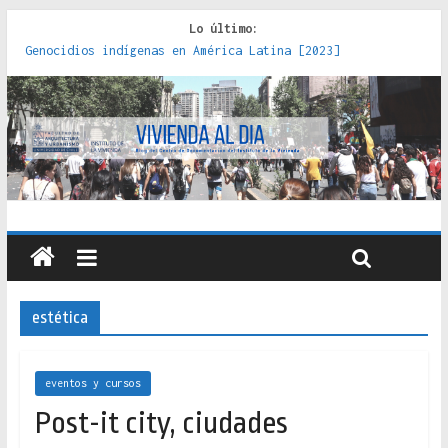
Lo último:
Genocidios indígenas en América Latina [2023]
Estudios sobre la espacialización de los Estados :
políticas, prácticas y representaciones [2022]
Donde el pedernal choca con el acero : hacia una teoría
crítica de las fronteras latinoamericanas [2020]
Criterios técnicos para una vivienda adecuada [2019]
Red de consultorios de la Caja del Seguro Obrero en
Santiago : un patrimonio emblemático [2014]
estética
eventos y cursos
Post-it city, ciudades