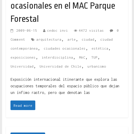
ocasionales en el MAC Parque
Forestal
2009-06-15
cedoc invi
4472 visitas
0
,
,
,
Comment
arquitectura
arte
ciudad
ciudad
,
,
,
contemporánea
ciudades ocasionales
estética
,
,
,
,
exposiciones
interdisciplina
MAC
TUP
,
,
Universidad
Universidad de Chile
urbanismo
Exposición internacional itinerante que explora las
ocupaciones temporales del espacio público que dejan
un ínfimo rastro, pero que denotan las
Read more