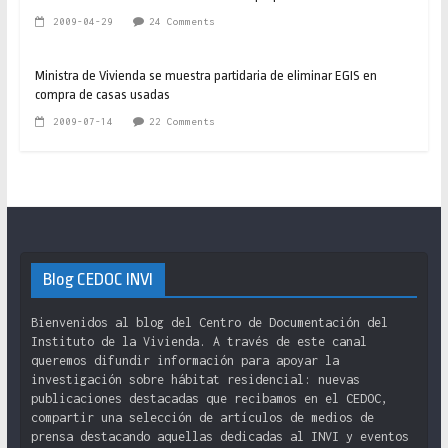
2009-04-29
24 Comments
Ministra de Vivienda se muestra partidaria de eliminar EGIS en
compra de casas usadas
2009-07-14
22 Comments
Blog CEDOC INVI
Bienvenidos al blog del Centro de Documentación del
Instituto de la Vivienda. A través de este canal
queremos difundir información para apoyar la
investigación sobre hábitat residencial: nuevas
publicaciones destacadas que recibamos en el CEDOC,
compartir una selección de artículos de medios de
prensa destacando aquellas dedicadas al INVI y eventos