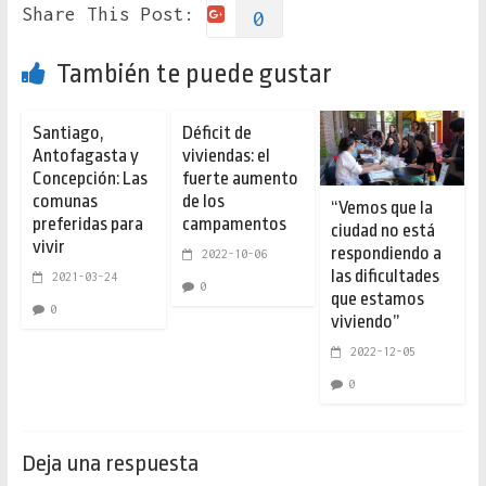
Share This Post:
0
También te puede gustar
Santiago,
Déficit de
Antofagasta y
viviendas: el
Concepción: Las
fuerte aumento
comunas
de los
“Vemos que la
preferidas para
campamentos
ciudad no está
vivir
respondiendo a
2022-10-06
las dificultades
2021-03-24
0
que estamos
0
viviendo”
2022-12-05
0
Deja una respuesta