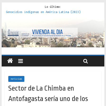
Lo último:
Genocidios indígenas en América Latina [2023]
Estudios sobre la espacialización de los Estados :
políticas, prácticas y representaciones [2022]
Donde el pedernal choca con el acero : hacia una teoría
crítica de las fronteras latinoamericanas [2020]
Criterios técnicos para una vivienda adecuada [2019]
Red de consultorios de la Caja del Seguro Obrero en
Santiago : un patrimonio emblemático [2014]
noticias
Sector de La Chimba en
Antofagasta sería uno de los