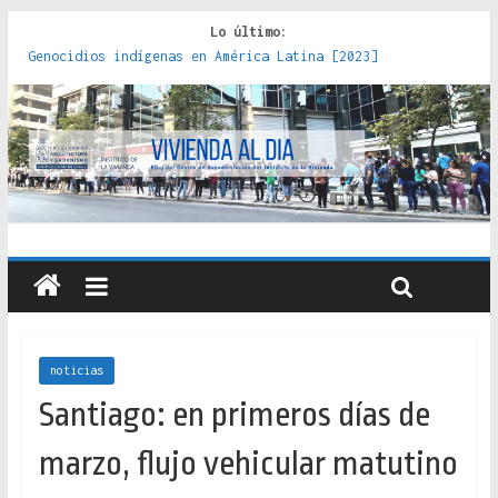
Lo último:
Genocidios indígenas en América Latina [2023]
Estudios sobre la espacialización de los Estados :
políticas, prácticas y representaciones [2022]
Donde el pedernal choca con el acero : hacia una teoría
crítica de las fronteras latinoamericanas [2020]
Criterios técnicos para una vivienda adecuada [2019]
Red de consultorios de la Caja del Seguro Obrero en
Santiago : un patrimonio emblemático [2014]
noticias
Santiago: en primeros días de
marzo, flujo vehicular matutino