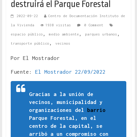
destruirá el Parque Forestal
2022-09-22
Centro de Documentación Instituto de
la Vivienda
1938 visitas
0 Comment
,
,
,
espacio público
medio ambiente
parques urbanos
,
transporte público
vecinos
Por El Mostrador
Fuente:
El Mostrador 22/09/2022
Gracias a la unión de
vecinos, municipalidad y
organizaciones del
barrio
Parque Forestal, en el
centro de la capital, se
arribó a un compromiso con