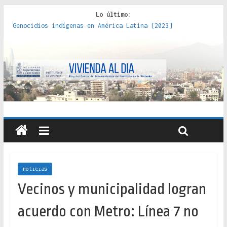
Lo último:
Genocidios indígenas en América Latina [2023]
Estudios sobre la espacialización de los Estados :
políticas, prácticas y representaciones [2022]
Donde el pedernal choca con el acero : hacia una teoría
crítica de las fronteras latinoamericanas [2020]
Criterios técnicos para una vivienda adecuada [2019]
Red de consultorios de la Caja del Seguro Obrero en
Santiago : un patrimonio emblemático [2014]
noticias
Vecinos y municipalidad logran
acuerdo con Metro: Línea 7 no