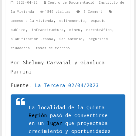
2023-04-02
Centro de Documentación Instituto de
la Vivienda
1849 visitas
0 Comment
,
,
acceso a la vivienda
delincuencia
espacio
,
,
,
,
público
infraestructura
minvu
narcotráfico
,
,
planificacion urbana
San Antonio
seguridad
,
ciudadana
tomas de terreno
Por
Shelmmy Carvajal y Gianluca
Parrini
Fuente:
La Tercera 02/04/2023
La localidad de la Quinta
Región
pasó de convertirse
en un
lugar
que proyectaba
crecimiento y oportunidades,