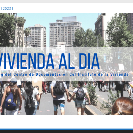
 [2023]
os Estados : políticas, prácticas y representaciones [2022]
 hacia una teoría crítica de las fronteras latinoamericanas [202
decuada [2019]
uro Obrero en Santiago : un patrimonio emblemático [2014]