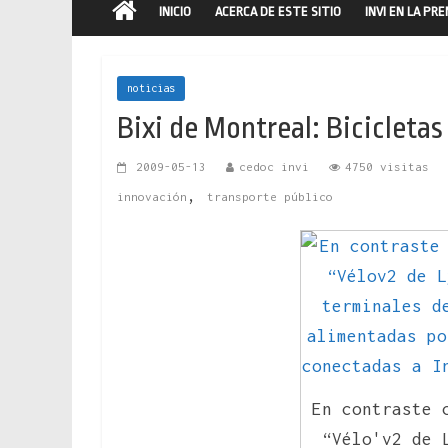
INICIO
ACERCA DE ESTE SITIO
INVI EN LA PR
noticias
Bixi de Montreal: Bicicletas
2009-05-13
cedoc invi
4750 visitas
,
innovación
transporte público
En contraste 
“Vélo'v2 de 