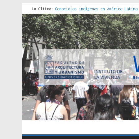
Lo último:
Genocidios indígenas en América Latina
Estudios sobre la espacialización de l
Donde el pedernal choca con el acero :
Criterios técnicos para una vivienda a
Red de consultorios de la Caja del Seg