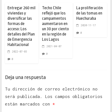
Entregar 260 mil
Techo Chile
La proliferación
viviendas y
reflejó que los
de las tomas en
diversificar las
campamentos
Huechuraba
formas de
aumentaron en
2020-11-17
acceso: Los
un 30 por ciento
0
detalles del Plan
en la región de
de Emergencia
Los Lagos
Habitacional
2021-04-07
2022-07-03
0
0
Deja una respuesta
Tu dirección de correo electrónico no
será publicada.
Los campos obligatorios
están marcados con
*