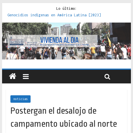
Lo último:
Genocidios indígenas en América Latina [2023]
Estudios sobre la espacialización de los Estados :
políticas, prácticas y representaciones [2022]
Donde el pedernal choca con el acero : hacia una teoría
crítica de las fronteras latinoamericanas [2020]
Criterios técnicos para una vivienda adecuada [2019]
Red de consultorios de la Caja del Seguro Obrero en
Santiago : un patrimonio emblemático [2014]
noticias
Postergan el desalojo de
campamento ubicado al norte