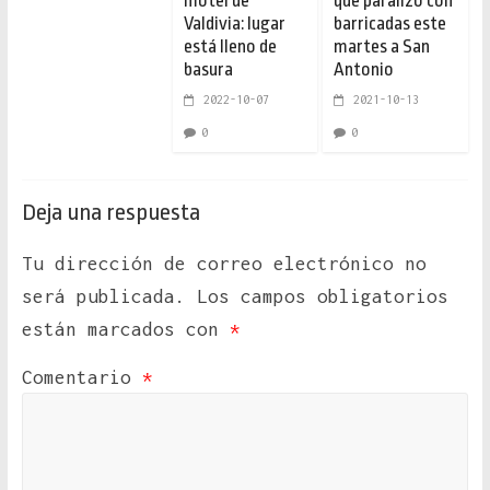
motel de
que paralizó con
Valdivia: lugar
barricadas este
está lleno de
martes a San
basura
Antonio
2022-10-07
2021-10-13
0
0
Deja una respuesta
Tu dirección de correo electrónico no
será publicada.
Los campos obligatorios
están marcados con
*
Comentario
*