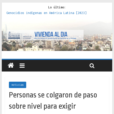
Lo último:
Genocidios indígenas en América Latina [2023]
Estudios sobre la espacialización de los Estados :
políticas, prácticas y representaciones [2022]
Donde el pedernal choca con el acero : hacia una teoría
crítica de las fronteras latinoamericanas [2020]
Criterios técnicos para una vivienda adecuada [2019]
Red de consultorios de la Caja del Seguro Obrero en
Santiago : un patrimonio emblemático [2014]
noticias
Personas se colgaron de paso
sobre nivel para exigir