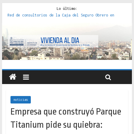
Lo último:
Red de consultorios de la Caja del Seguro Obrero en
Santiago : un patrimonio emblemático [2014]
Genocidios indígenas en América Latina [2023]
Estudios sobre la espacialización de los Estados :
políticas, prácticas y representaciones [2022]
Donde el pedernal choca con el acero : hacia una teoría
crítica de las fronteras latinoamericanas [2020]
Criterios técnicos para una vivienda adecuada [2019]
noticias
Empresa que construyó Parque
Titanium pide su quiebra: