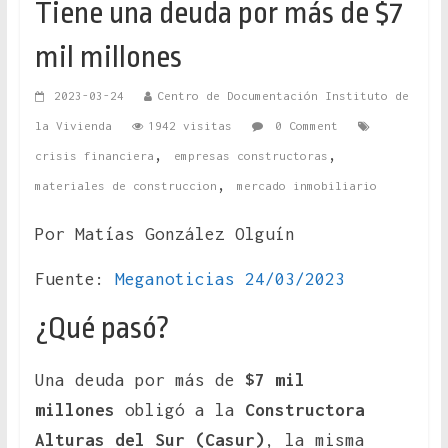
Tiene una deuda por más de $7
mil millones
2023-03-24
Centro de Documentación Instituto de
la Vivienda
1942 visitas
0 Comment
,
,
crisis financiera
empresas constructoras
,
materiales de construccion
mercado inmobiliario
Por Matías González Olguín
Fuente:
Meganoticias 24/03/2023
¿Qué pasó?
Una deuda por más de
$7 mil
millones
obligó a la
Constructora
Alturas del Sur (Casur)
, la misma