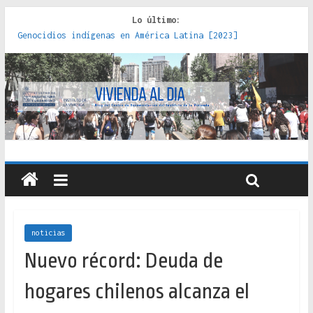
Lo último:
Genocidios indígenas en América Latina [2023]
Estudios sobre la espacialización de los Estados :
políticas, prácticas y representaciones [2022]
Donde el pedernal choca con el acero : hacia una teoría
crítica de las fronteras latinoamericanas [2020]
Criterios técnicos para una vivienda adecuada [2019]
Red de consultorios de la Caja del Seguro Obrero en
Santiago : un patrimonio emblemático [2014]
noticias
Nuevo récord: Deuda de
hogares chilenos alcanza el