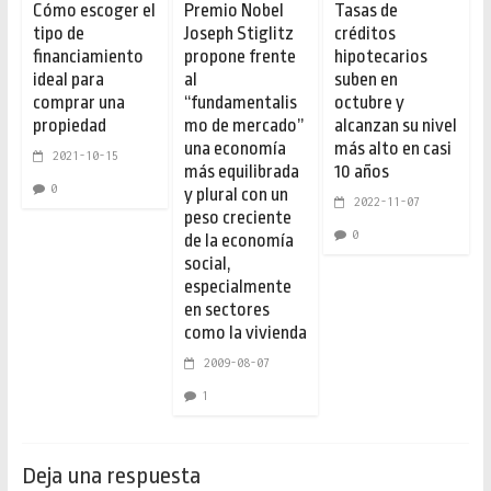
Cómo escoger el
Premio Nobel
Tasas de
tipo de
Joseph Stiglitz
créditos
financiamiento
propone frente
hipotecarios
ideal para
al
suben en
comprar una
“fundamentalis
octubre y
propiedad
mo de mercado”
alcanzan su nivel
una economía
más alto en casi
2021-10-15
más equilibrada
10 años
0
y plural con un
2022-11-07
peso creciente
0
de la economía
social,
especialmente
en sectores
como la vivienda
2009-08-07
1
Deja una respuesta