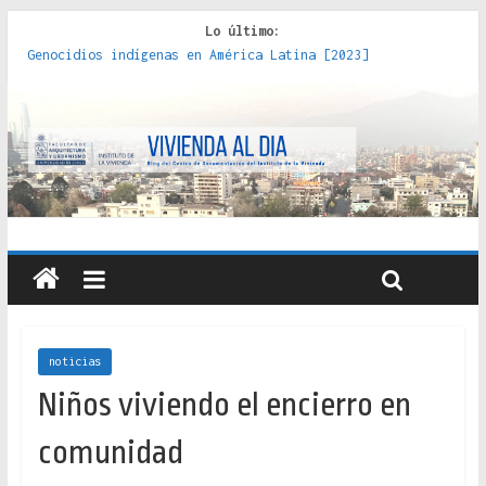
Lo último:
Genocidios indígenas en América Latina [2023]
Estudios sobre la espacialización de los Estados :
políticas, prácticas y representaciones [2022]
Donde el pedernal choca con el acero : hacia una teoría
crítica de las fronteras latinoamericanas [2020]
Criterios técnicos para una vivienda adecuada [2019]
Red de consultorios de la Caja del Seguro Obrero en
Santiago : un patrimonio emblemático [2014]
noticias
Niños viviendo el encierro en
comunidad