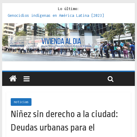
Lo último:
Genocidios indígenas en América Latina [2023]
Estudios sobre la espacialización de los Estados :
políticas, prácticas y representaciones [2022]
Donde el pedernal choca con el acero : hacia una teoría
crítica de las fronteras latinoamericanas [2020]
Criterios técnicos para una vivienda adecuada [2019]
Red de consultorios de la Caja del Seguro Obrero en
Santiago : un patrimonio emblemático [2014]
noticias
Niñez sin derecho a la ciudad:
Deudas urbanas para el