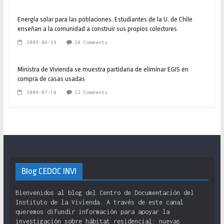
Energía solar para las poblaciones. Estudiantes de la U. de Chile
enseñan a la comunidad a construir sus propios colectores
2009-04-29
24 Comments
Ministra de Vivienda se muestra partidaria de eliminar EGIS en
compra de casas usadas
2009-07-14
22 Comments
Blog CEDOC INVI
Bienvenidos al blog del Centro de Documentación del
Instituto de la Vivienda. A través de este canal
queremos difundir información para apoyar la
investigación sobre hábitat residencial: nuevas