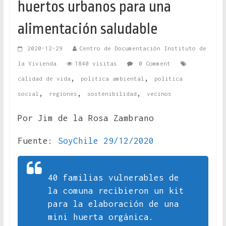
huertos urbanos para una
alimentación saludable
2020-12-29
Centro de Documentación Instituto de
la Vivienda
1840 visitas
0 Comment
,
,
calidad de vida
politica ambiental
politica
,
,
,
social
regiones
sostenibilidad
vecinos
Por Jim de la Rosa Zambrano
Fuente:
SoyChile 29/12/2020
40 familias vulnerables de
la comuna recibieron un kit
para la elaboración de una
mini huerta orgánica.