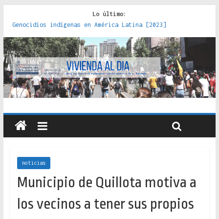
Lo último:
Genocidios indígenas en América Latina [2023]
Estudios sobre la espacialización de los Estados :
políticas, prácticas y representaciones [2022]
Donde el pedernal choca con el acero : hacia una teoría
crítica de las fronteras latinoamericanas [2020]
Criterios técnicos para una vivienda adecuada [2019]
Red de consultorios de la Caja del Seguro Obrero en
Santiago : un patrimonio emblemático [2014]
noticias
Municipio de Quillota motiva a
los vecinos a tener sus propios