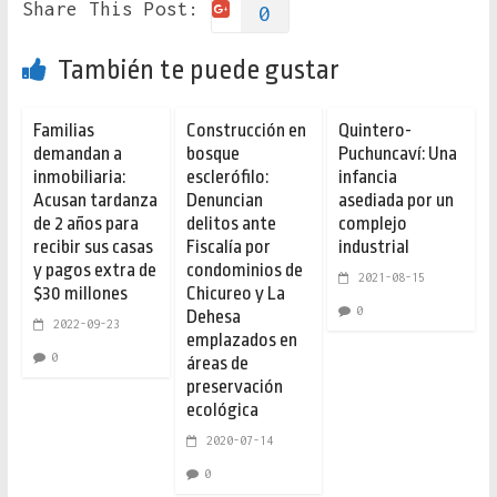
Share This Post:
0
También te puede gustar
Familias
Construcción en
Quintero-
demandan a
bosque
Puchuncaví: Una
inmobiliaria:
esclerófilo:
infancia
Acusan tardanza
Denuncian
asediada por un
de 2 años para
delitos ante
complejo
recibir sus casas
Fiscalía por
industrial
y pagos extra de
condominios de
2021-08-15
$30 millones
Chicureo y La
0
Dehesa
2022-09-23
emplazados en
0
áreas de
preservación
ecológica
2020-07-14
0