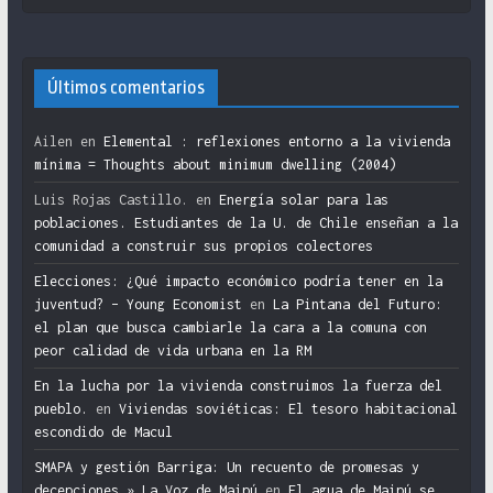
Últimos comentarios
Ailen
en
Elemental : reflexiones entorno a la vivienda
mínima = Thoughts about minimum dwelling (2004)
Luis Rojas Castillo.
en
Energía solar para las
poblaciones. Estudiantes de la U. de Chile enseñan a la
comunidad a construir sus propios colectores
Elecciones: ¿Qué impacto económico podría tener en la
juventud? – Young Economist
en
La Pintana del Futuro:
el plan que busca cambiarle la cara a la comuna con
peor calidad de vida urbana en la RM
En la lucha por la vivienda construimos la fuerza del
pueblo.
en
Viviendas soviéticas: El tesoro habitacional
escondido de Macul
SMAPA y gestión Barriga: Un recuento de promesas y
decepciones » La Voz de Maipú
en
El agua de Maipú se