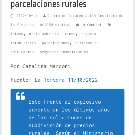
parcelaciones rurales
2022-10-11
Centro de Documentación Instituto de
la Vivienda
2159 visitas
0 Comment
,
,
,
loteos
medio ambiente
minvu
negocio
,
,
inmobiliario
parcelaciones
permisos de
,
edificacion
proyectos inmobiliarios
Por Catalina Marconi
Fuente:
La Tercera 11/10/2022
Esto frente al explosivo
aumento en los últimos años
de las solicitudes de
subdivisión de predios
rurales. Según el Ministerio