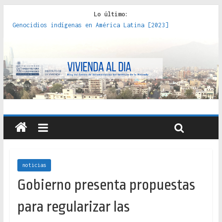
Lo último:
Genocidios indígenas en América Latina [2023]
Estudios sobre la espacialización de los Estados :
políticas, prácticas y representaciones [2022]
Donde el pedernal choca con el acero : hacia una teoría
crítica de las fronteras latinoamericanas [2020]
Criterios técnicos para una vivienda adecuada [2019]
Red de consultorios de la Caja del Seguro Obrero en
Santiago : un patrimonio emblemático [2014]
noticias
Gobierno presenta propuestas
para regularizar las