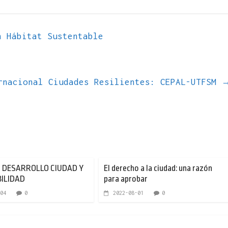
 Hábitat Sustentable
rnacional Ciudades Resilientes: CEPAL-UTFSM
 DESARROLLO CIUDAD Y
El derecho a la ciudad: una razón
ILIDAD
para aprobar
04
0
2022-08-01
0