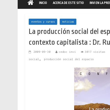
INICIO
ACERCA DE ESTE SITIO
INVI EN LA PR
eventos y cursos
noticias
La producción social del esp
contexto capitalista : Dr. R
2009-09-30
cedoc invi
3017 visitas
,
social
producción social del espacio