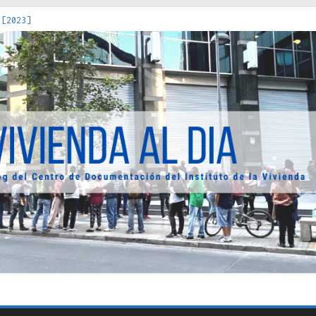
 [2023]
os Estados : políticas, prácticas y representaciones [2022]
 hacia una teoría crítica de las fronteras latinoamericanas [202
decuada [2019]
uro Obrero en Santiago : un patrimonio emblemático [2014]