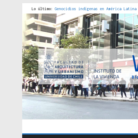
Lo último:
Genocidios indígenas en América Latina
Estudios sobre la espacialización de l
Donde el pedernal choca con el acero :
Criterios técnicos para una vivienda a
Red de consultorios de la Caja del Seg