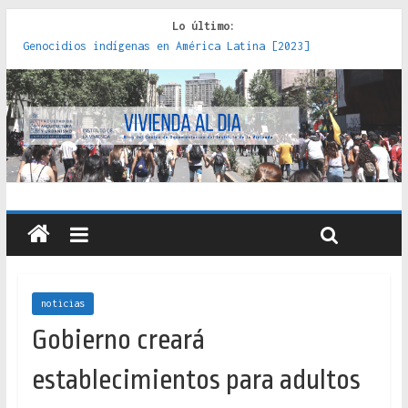
Lo último:
Genocidios indígenas en América Latina [2023]
Estudios sobre la espacialización de los Estados :
políticas, prácticas y representaciones [2022]
Donde el pedernal choca con el acero : hacia una teoría
crítica de las fronteras latinoamericanas [2020]
Criterios técnicos para una vivienda adecuada [2019]
Red de consultorios de la Caja del Seguro Obrero en
Santiago : un patrimonio emblemático [2014]
noticias
Gobierno creará
establecimientos para adultos