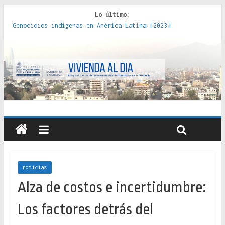
Lo último:
Genocidios indígenas en América Latina [2023]
Estudios sobre la espacialización de los Estados :
políticas, prácticas y representaciones [2022]
Donde el pedernal choca con el acero : hacia una teoría
crítica de las fronteras latinoamericanas [2020]
Criterios técnicos para una vivienda adecuada [2019]
Red de consultorios de la Caja del Seguro Obrero en
Santiago : un patrimonio emblemático [2014]
noticias
Alza de costos e incertidumbre:
Los factores detrás del