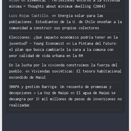
Ailen
en
Elemental : reflexiones entorno a la vivienda
mínima = Thoughts about minimum dwelling (2004)
Luis Rojas Castillo.
en
Energía solar para las
poblaciones. Estudiantes de la U. de Chile enseñan a la
comunidad a construir sus propios colectores
Elecciones: ¿Qué impacto económico podría tener en la
juventud? – Young Economist
en
La Pintana del Futuro:
el plan que busca cambiarle la cara a la comuna con
peor calidad de vida urbana en la RM
En la lucha por la vivienda construimos la fuerza del
pueblo.
en
Viviendas soviéticas: El tesoro habitacional
escondido de Macul
SMAPA y gestión Barriga: Un recuento de promesas y
decepciones » La Voz de Maipú
en
El agua de Maipú se
desangra por 31 mil millones de pesos de inversiones no
realizadas