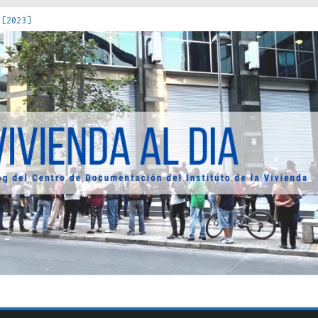
 [2023]
os Estados : políticas, prácticas y representaciones [2022]
 hacia una teoría crítica de las fronteras latinoamericanas [202
decuada [2019]
uro Obrero en Santiago : un patrimonio emblemático [2014]