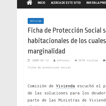
INICIO
ACERCA DE ESTE SITIO
INVI EN LA PR
noticias
Ficha de Protección Social 
habitacionales de los cuale
marginalidad
2008-03-12
infoinvi
3670 visitas
ficha de proteccion social
Comisión de
Vivienda
escuchó el p
de las soluciones para los deudor
parte de las Ministras de Viviend