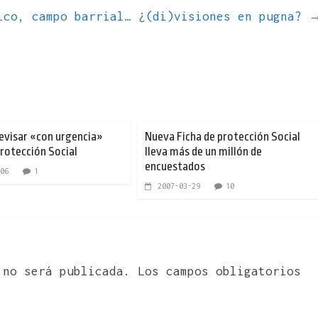
ico, campo barrial… ¿(di)visiones en pugna?
revisar «con urgencia»
Nueva Ficha de protección Social
Protección Social
lleva más de un millón de
encuestados
06
1
2007-03-29
10
 no será publicada.
Los campos obligatorios