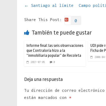
←
Santiago al límite
Campo polít
Share This Post:
0
También te puede gustar
Informe final: las seis observaciones
UDI pide 
que Contraloría hizo a la
Ficha de 
“inmobiliaria popular” de Recoleta
2008-04-
2021-07-05
0
Deja una respuesta
Tu dirección de correo electrónico
están marcados con
*