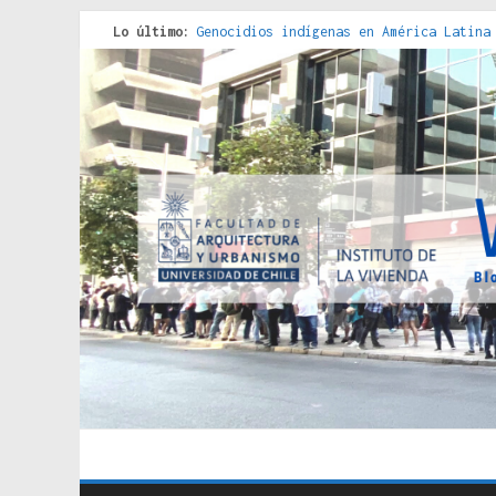
Lo último:
Genocidios indígenas en América Latina
Estudios sobre la espacialización de l
Donde el pedernal choca con el acero :
Criterios técnicos para una vivienda a
Red de consultorios de la Caja del Seg