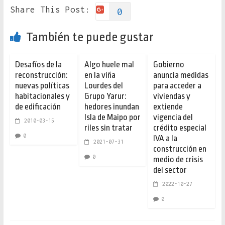
Share This Post:
0
También te puede gustar
Desafíos de la
Algo huele mal
Gobierno
reconstrucción:
en la viña
anuncia medidas
nuevas políticas
Lourdes del
para acceder a
habitacionales y
Grupo Yarur:
viviendas y
de edificación
hedores inundan
extiende
Isla de Maipo por
vigencia del
2010-03-15
riles sin tratar
crédito especial
0
IVA a la
2021-07-31
construcción en
0
medio de crisis
del sector
2022-10-27
0