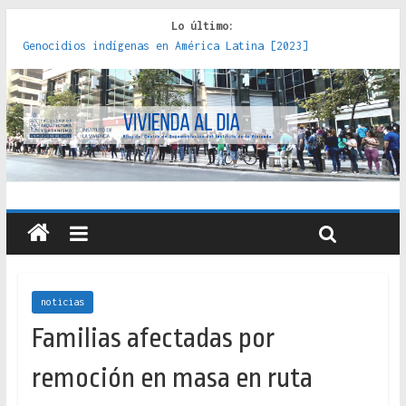
Lo último:
Genocidios indígenas en América Latina [2023]
Estudios sobre la espacialización de los Estados :
políticas, prácticas y representaciones [2022]
Donde el pedernal choca con el acero : hacia una teoría
crítica de las fronteras latinoamericanas [2020]
Criterios técnicos para una vivienda adecuada [2019]
Red de consultorios de la Caja del Seguro Obrero en
Santiago : un patrimonio emblemático [2014]
noticias
Familias afectadas por
remoción en masa en ruta