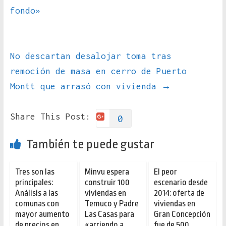
fondo»
No descartan desalojar toma tras
remoción de masa en cerro de Puerto
Montt que arrasó con vivienda
→
Share This Post:
0
También te puede gustar
Tres son las
Minvu espera
El peor
principales:
construir 100
escenario desde
Análisis a las
viviendas en
2014: oferta de
comunas con
Temuco y Padre
viviendas en
mayor aumento
Las Casas para
Gran Concepción
de precios en
«arriendo a
fue de 500