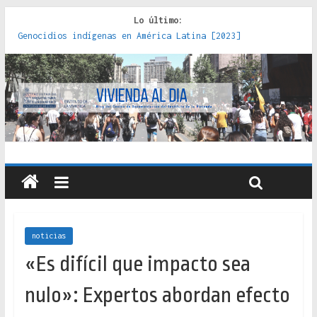
Lo último:
Genocidios indígenas en América Latina [2023]
Estudios sobre la espacialización de los Estados :
políticas, prácticas y representaciones [2022]
Donde el pedernal choca con el acero : hacia una teoría
crítica de las fronteras latinoamericanas [2020]
Criterios técnicos para una vivienda adecuada [2019]
Red de consultorios de la Caja del Seguro Obrero en
Santiago : un patrimonio emblemático [2014]
noticias
«Es difícil que impacto sea
nulo»: Expertos abordan efecto