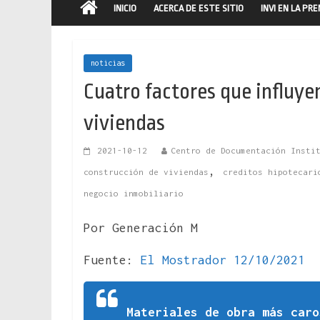
INICIO
ACERCA DE ESTE SITIO
INVI EN LA PR
noticias
Cuatro factores que influyen 
viviendas
2021-10-12
Centro de Documentación Insti
,
construcción de viviendas
creditos hipotecari
negocio inmobiliario
Por Generación M
Fuente:
El Mostrador 12/10/2021
Materiales de obra más caro