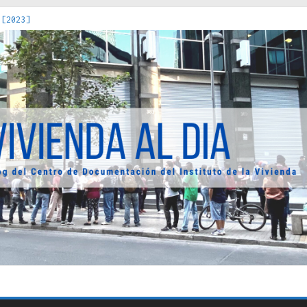
 [2023]
os Estados : políticas, prácticas y representaciones [2022]
 hacia una teoría crítica de las fronteras latinoamericanas [202
decuada [2019]
uro Obrero en Santiago : un patrimonio emblemático [2014]