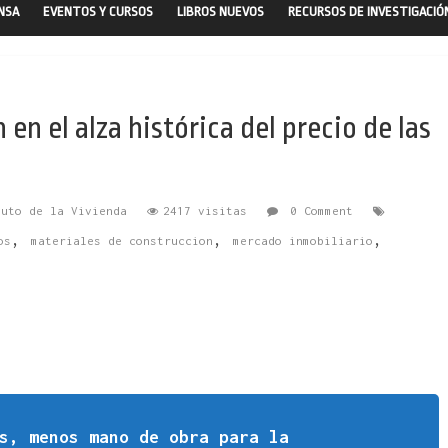
ENSA
EVENTOS Y CURSOS
LIBROS NUEVOS
RECURSOS DE INVESTIGACIÓ
en el alza histórica del precio de las
tuto de la Vivienda
2417 visitas
0 Comment
,
,
,
os
materiales de construccion
mercado inmobiliario
s, menos mano de obra para la