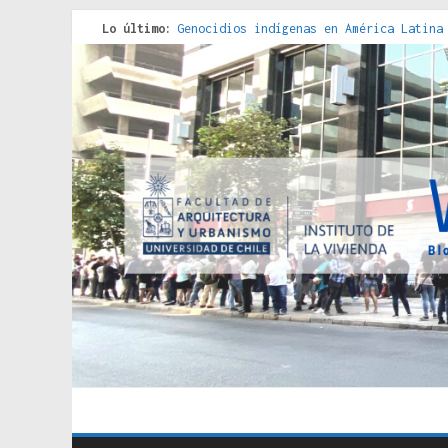
Lo último:
Genocidios indígenas en América Latina
Estudios sobre la espacialización de l
Donde el pedernal choca con el acero :
Criterios técnicos para una vivienda a
Red de consultorios de la Caja del Seg