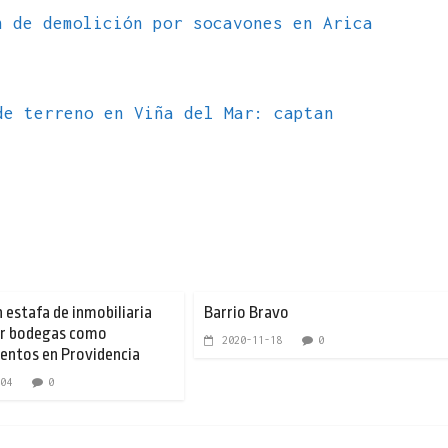
 de demolición por socavones en Arica
de terreno en Viña del Mar: captan
 estafa de inmobiliaria
Barrio Bravo
er bodegas como
2020-11-18
0
entos en Providencia
04
0