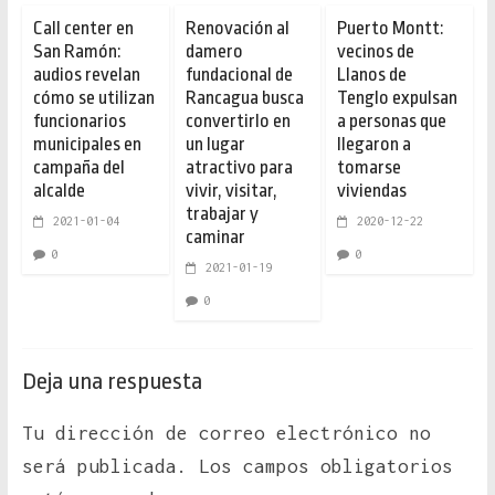
Call center en
Renovación al
Puerto Montt:
San Ramón:
damero
vecinos de
audios revelan
fundacional de
Llanos de
cómo se utilizan
Rancagua busca
Tenglo expulsan
funcionarios
convertirlo en
a personas que
municipales en
un lugar
llegaron a
campaña del
atractivo para
tomarse
alcalde
vivir, visitar,
viviendas
trabajar y
2021-01-04
2020-12-22
caminar
0
0
2021-01-19
0
Deja una respuesta
Tu dirección de correo electrónico no
será publicada.
Los campos obligatorios