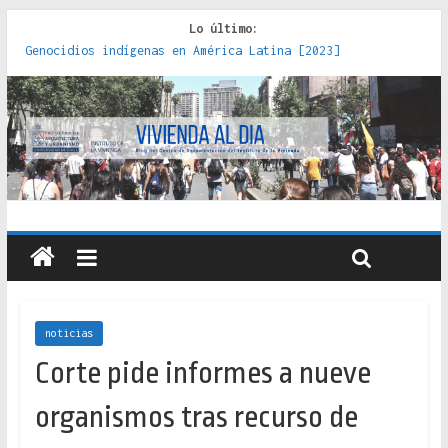
Lo último:
Genocidios indígenas en América Latina [2023]
Estudios sobre la espacialización de los Estados :
políticas, prácticas y representaciones [2022]
Donde el pedernal choca con el acero : hacia una teoría
crítica de las fronteras latinoamericanas [2020]
Criterios técnicos para una vivienda adecuada [2019]
Red de consultorios de la Caja del Seguro Obrero en
Santiago : un patrimonio emblemático [2014]
noticias
Corte pide informes a nueve
organismos tras recurso de