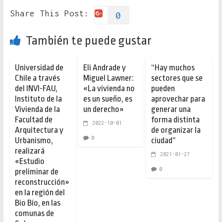
Share This Post:
0
También te puede gustar
Universidad de
Eli Andrade y
“Hay muchos
Chile a través
Miguel Lawner:
sectores que se
del INVI-FAU,
«La vivienda no
pueden
Instituto de la
es un sueño, es
aprovechar para
Vivienda de la
un derecho»
generar una
Facultad de
forma distinta
2022-10-01
Arquitectura y
de organizar la
0
Urbanismo,
ciudad”
realizará
2021-01-27
«Estudio
0
preliminar de
reconstrucción»
en la región del
Bio Bío, en las
comunas de