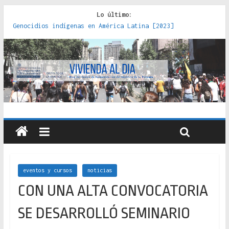
Lo último:
Genocidios indígenas en América Latina [2023]
Estudios sobre la espacialización de los Estados :
políticas, prácticas y representaciones [2022]
Donde el pedernal choca con el acero : hacia una teoría
crítica de las fronteras latinoamericanas [2020]
Criterios técnicos para una vivienda adecuada [2019]
Red de consultorios de la Caja del Seguro Obrero en
Santiago : un patrimonio emblemático [2014]
eventos y cursos
noticias
CON UNA ALTA CONVOCATORIA
SE DESARROLLÓ SEMINARIO