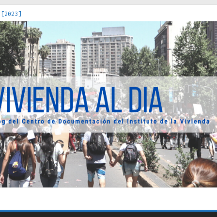
 [2023]
os Estados : políticas, prácticas y representaciones [2022]
 hacia una teoría crítica de las fronteras latinoamericanas [202
decuada [2019]
uro Obrero en Santiago : un patrimonio emblemático [2014]