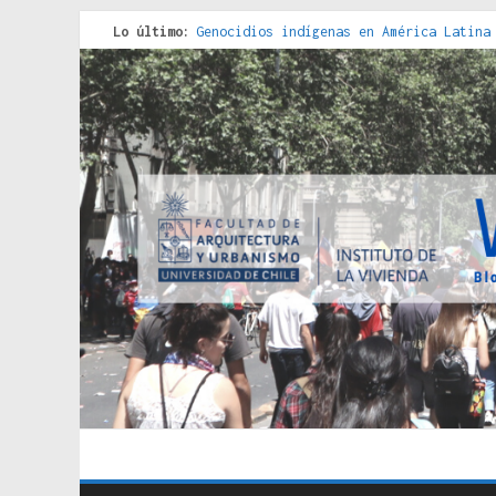
Lo último:
Genocidios indígenas en América Latina
Estudios sobre la espacialización de l
Donde el pedernal choca con el acero :
Criterios técnicos para una vivienda a
Red de consultorios de la Caja del Seg