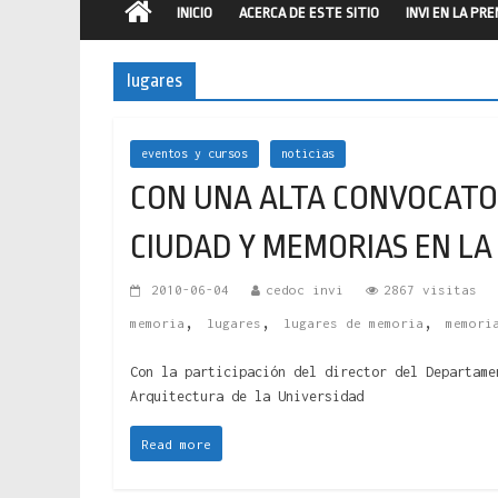
INICIO
ACERCA DE ESTE SITIO
INVI EN LA PR
lugares
eventos y cursos
noticias
CON UNA ALTA CONVOCATO
CIUDAD Y MEMORIAS EN LA F
2010-06-04
cedoc invi
2867 visitas
,
,
,
memoria
lugares
lugares de memoria
memori
Con la participación del director del Departame
Arquitectura de la Universidad
Read more