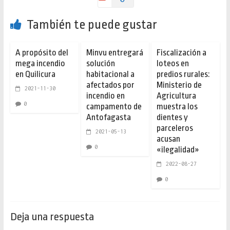
También te puede gustar
A propósito del
Minvu entregará
Fiscalización a
mega incendio
solución
loteos en
en Quilicura
habitacional a
predios rurales:
afectados por
Ministerio de
2021-11-30
incendio en
Agricultura
0
campamento de
muestra los
Antofagasta
dientes y
parceleros
2021-05-13
acusan
0
«ilegalidad»
2022-08-27
0
Deja una respuesta