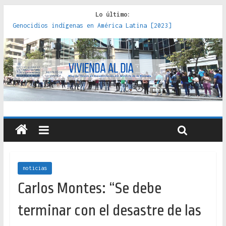
Lo último:
Genocidios indígenas en América Latina [2023]
Estudios sobre la espacialización de los Estados :
políticas, prácticas y representaciones [2022]
Donde el pedernal choca con el acero : hacia una teoría
crítica de las fronteras latinoamericanas [2020]
Criterios técnicos para una vivienda adecuada [2019]
Red de consultorios de la Caja del Seguro Obrero en
Santiago : un patrimonio emblemático [2014]
noticias
Carlos Montes: “Se debe
terminar con el desastre de las