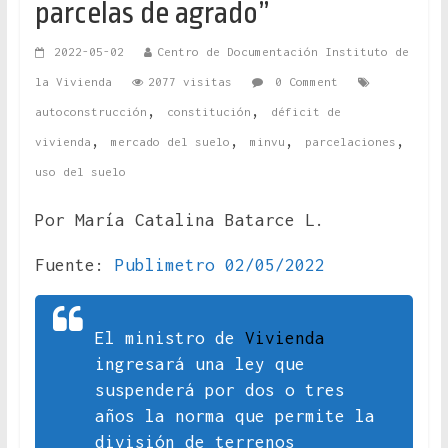
parcelas de agrado”
2022-05-02
Centro de Documentación Instituto de
la Vivienda
2077 visitas
0 Comment
,
,
autoconstrucción
constitución
déficit de
,
,
,
,
vivienda
mercado del suelo
minvu
parcelaciones
uso del suelo
Por María Catalina Batarce L.
Fuente:
Publimetro 02/05/2022
El ministro de
Vivienda
ingresará una ley que
suspenderá por dos o tres
años la norma que permite la
división de terrenos