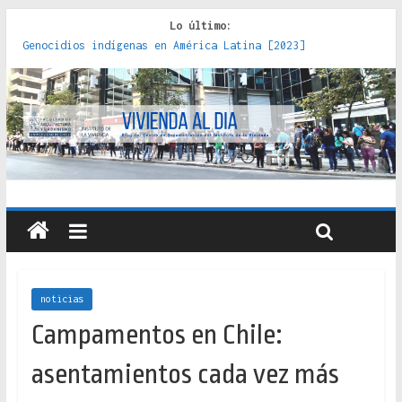
Lo último:
Genocidios indígenas en América Latina [2023]
Estudios sobre la espacialización de los Estados :
políticas, prácticas y representaciones [2022]
Donde el pedernal choca con el acero : hacia una teoría
crítica de las fronteras latinoamericanas [2020]
Criterios técnicos para una vivienda adecuada [2019]
Red de consultorios de la Caja del Seguro Obrero en
Santiago : un patrimonio emblemático [2014]
noticias
Campamentos en Chile:
asentamientos cada vez más