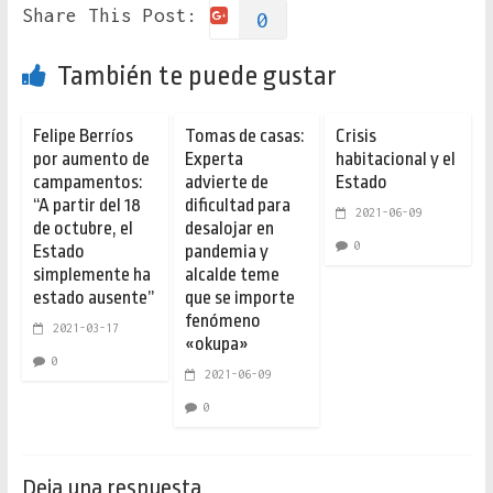
Share This Post:
0
También te puede gustar
Felipe Berríos
Tomas de casas:
Crisis
por aumento de
Experta
habitacional y el
campamentos:
advierte de
Estado
“A partir del 18
dificultad para
2021-06-09
de octubre, el
desalojar en
0
Estado
pandemia y
simplemente ha
alcalde teme
estado ausente”
que se importe
fenómeno
2021-03-17
«okupa»
0
2021-06-09
0
Deja una respuesta