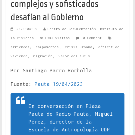
complejos y sofisticados
desafían al Gobierno
2023-04-19
Centro de Documentación Instituto de
la Vivienda
1983 visitas
0 Comment
,
,
,
arriendos
campamentos
crisis urbana
déficit de
,
,
vivienda
migración
valor del suelo
Por Santiago Parro Borbolla
Fuente:
Pauta 19/04/2023
En conversación en Plaza
Pauta de Radio Pauta, Miguel
Pérez, director de la
Escuela de Antropología UDP