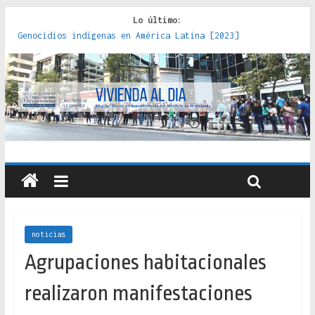
Lo último:
Genocidios indígenas en América Latina [2023]
Estudios sobre la espacialización de los Estados :
políticas, prácticas y representaciones [2022]
Donde el pedernal choca con el acero : hacia una teoría
crítica de las fronteras latinoamericanas [2020]
Criterios técnicos para una vivienda adecuada [2019]
Red de consultorios de la Caja del Seguro Obrero en
Santiago : un patrimonio emblemático [2014]
noticias
Agrupaciones habitacionales
realizaron manifestaciones