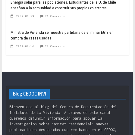
Energía solar para las poblaciones. Estudiantes de la U. de Chile
enseñan a la comunidad a construir sus propios colectores
2009-04-29
24 Comments
Ministra de Vivienda se muestra partidaria de eliminar EGIS en
compra de casas usadas
2009-07-14
22 Comments
Blog CEDOC INVI
Bienvenidos al blog del Centro de Documentación del
Instituto de la Vivienda. A través de este canal
queremos difundir información para apoyar la
investigación sobre hábitat residencial: nuevas
publicaciones destacadas que recibamos en el CEDOC,