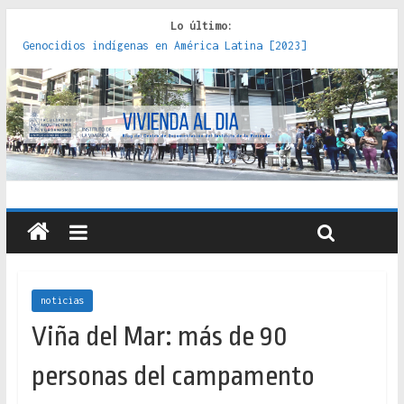
Lo último:
Genocidios indígenas en América Latina [2023]
Estudios sobre la espacialización de los Estados :
políticas, prácticas y representaciones [2022]
Donde el pedernal choca con el acero : hacia una teoría
crítica de las fronteras latinoamericanas [2020]
Criterios técnicos para una vivienda adecuada [2019]
Red de consultorios de la Caja del Seguro Obrero en
Santiago : un patrimonio emblemático [2014]
noticias
Viña del Mar: más de 90
personas del campamento