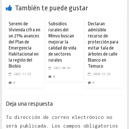
También te puede gustar
Seremi de
Subsidios
Declaran
Vivienda cifra en
rurales del
admisible
un 21% avances
Minvu buscan
recurso de
del Plan de
mejorar la
protección para
Emergencia
calidad de vida
evitar tala de
Habitacional en
de sectores
árboles de calle
la región del
rurales
Blanco en
Biobío
Temuco
2021-06-01
2022-11-22
2020-12-28
0
0
0
Deja una respuesta
Tu dirección de correo electrónico no
será publicada.
Los campos obligatorios