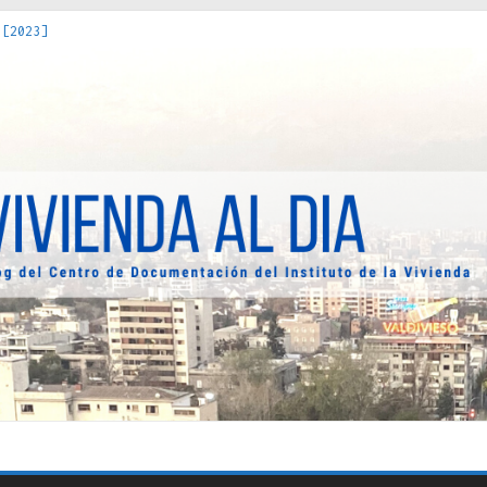
uro Obrero en Santiago : un patrimonio emblemático [2014]
 [2023]
os Estados : políticas, prácticas y representaciones [2022]
 hacia una teoría crítica de las fronteras latinoamericanas [202
decuada [2019]