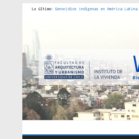
Red de consultorios de la Caja del Seg
Lo último:
Genocidios indígenas en América Latina
Estudios sobre la espacialización de l
Donde el pedernal choca con el acero :
Criterios técnicos para una vivienda a