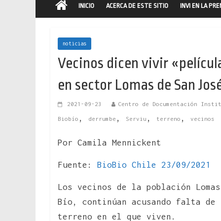
INICIO
ACERCA DE ESTE SITIO
INVI EN LA PR
noticias
Vecinos dicen vivir «pelícu
en sector Lomas de San Jos
2021-09-23
Centro de Documentación Insti
,
,
,
,
Biobío
derrumbe
Serviu
terreno
vecinos
Por Camila Mennickent
Fuente:
BioBio Chile 23/09/2021
Los vecinos de la población Loma
Bío, continúan acusando falta de 
terreno en el que viven.