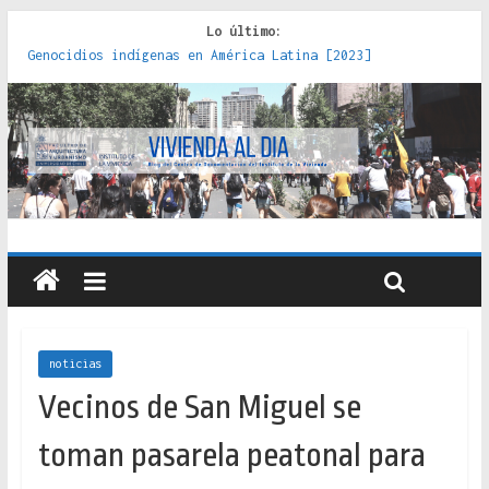
Lo último:
Genocidios indígenas en América Latina [2023]
Estudios sobre la espacialización de los Estados :
políticas, prácticas y representaciones [2022]
Donde el pedernal choca con el acero : hacia una teoría
crítica de las fronteras latinoamericanas [2020]
Criterios técnicos para una vivienda adecuada [2019]
Red de consultorios de la Caja del Seguro Obrero en
Santiago : un patrimonio emblemático [2014]
noticias
Vecinos de San Miguel se
toman pasarela peatonal para