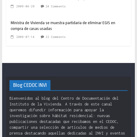
2009-04-29
24 Comments
Ministra de Vivienda se muestra partidaria de eliminar EGIS en
compra de casas usadas
2009-07-14
22 Comments
Blog CEDOC INVI
Bienvenidos al blog del Centro de Documentación del
Instituto de la Vivienda. A través de este canal
queremos difundir información para apoyar la
investigación sobre hábitat residencial: nuevas
publicaciones destacadas que recibamos en el CEDOC,
compartir una selección de artículos de medios de
prensa destacando aquellas dedicadas al INVI y eventos