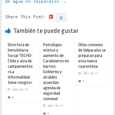
de agua en Valparaíso
→
Share This Post:
0
También te puede gustar
Directora de
Patrullajes
Ollas comunes
Inmobiliaria
mixtos y
de Valparaíso se
Social TECHO-
aumento de
preparan para
Chile y alza de
Carabineros en
esta nueva
campamentos:
barrios:
cuarentena
«La
Gobierno y
2021-03-11
informalidad
alcaldes
0
tiene riesgos»
acuerdan
agenda de
2022-04-19
seguridad
0
comunal
2021-01-27
0