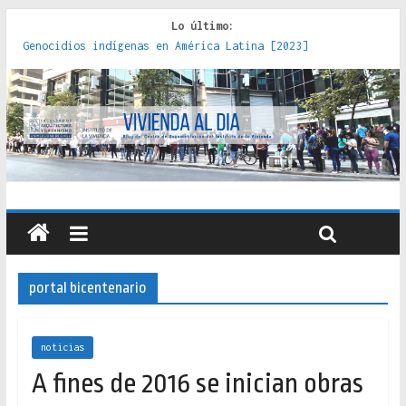
Lo último:
Genocidios indígenas en América Latina [2023]
Estudios sobre la espacialización de los Estados :
políticas, prácticas y representaciones [2022]
Donde el pedernal choca con el acero : hacia una teoría
crítica de las fronteras latinoamericanas [2020]
Criterios técnicos para una vivienda adecuada [2019]
Red de consultorios de la Caja del Seguro Obrero en
Santiago : un patrimonio emblemático [2014]
portal bicentenario
noticias
A fines de 2016 se inician obras