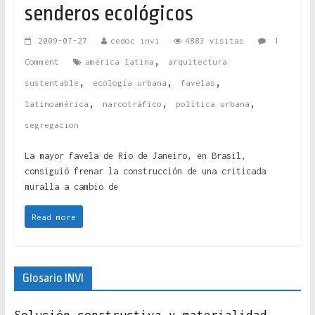
senderos ecológicos
2009-07-27
cedoc invi
4883 visitas
1
,
Comment
américa latina
arquitectura
,
,
,
sustentable
ecología urbana
favelas
,
,
,
latinoamérica
narcotráfico
política urbana
segregacion
La mayor favela de Río de Janeiro, en Brasil,
consiguió frenar la construcción de una criticada
muralla a cambio de
Read more
Glosario INVI