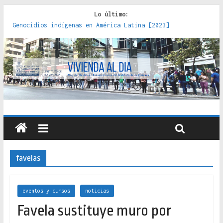
Lo último:
Genocidios indígenas en América Latina [2023]
Estudios sobre la espacialización de los Estados :
políticas, prácticas y representaciones [2022]
Donde el pedernal choca con el acero : hacia una teoría
crítica de las fronteras latinoamericanas [2020]
Criterios técnicos para una vivienda adecuada [2019]
Red de consultorios de la Caja del Seguro Obrero en
Santiago : un patrimonio emblemático [2014]
favelas
eventos y cursos
noticias
Favela sustituye muro por