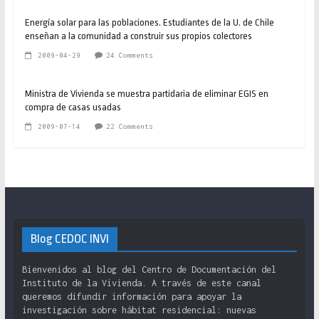
Energía solar para las poblaciones. Estudiantes de la U. de Chile
enseñan a la comunidad a construir sus propios colectores
2009-04-29
24 Comments
Ministra de Vivienda se muestra partidaria de eliminar EGIS en
compra de casas usadas
2009-07-14
22 Comments
Blog CEDOC INVI
Bienvenidos al blog del Centro de Documentación del
Instituto de la Vivienda. A través de este canal
queremos difundir información para apoyar la
investigación sobre hábitat residencial: nuevas