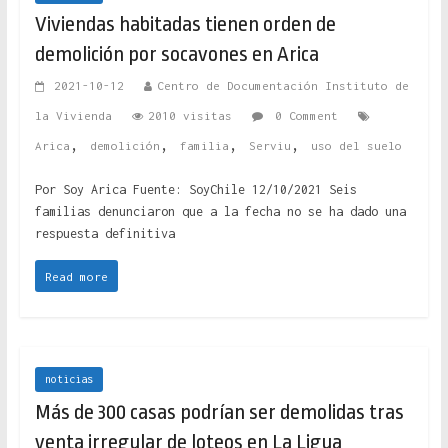
Viviendas habitadas tienen orden de
demolición por socavones en Arica
2021-10-12
Centro de Documentación Instituto de
la Vivienda
2010 visitas
0 Comment
,
,
,
,
Arica
demolición
familia
Serviu
uso del suelo
Por Soy Arica Fuente: SoyChile 12/10/2021 Seis
familias denunciaron que a la fecha no se ha dado una
respuesta definitiva
Read more
noticias
Más de 300 casas podrían ser demolidas tras
venta irregular de loteos en La Ligua