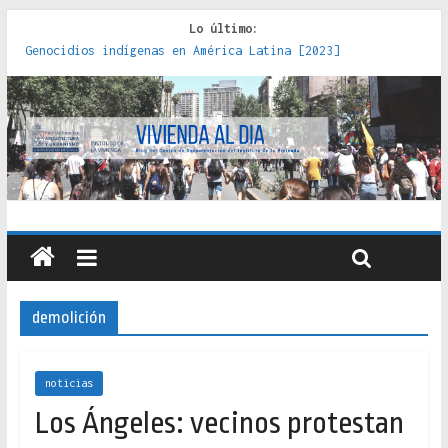
Lo último:
Genocidios indígenas en América Latina [2023]
Estudios sobre la espacialización de los Estados :
políticas, prácticas y representaciones [2022]
Donde el pedernal choca con el acero : hacia una teoría
crítica de las fronteras latinoamericanas [2020]
Criterios técnicos para una vivienda adecuada [2019]
Red de consultorios de la Caja del Seguro Obrero en
Santiago : un patrimonio emblemático [2014]
demolición
noticias
Los Ángeles: vecinos protestan