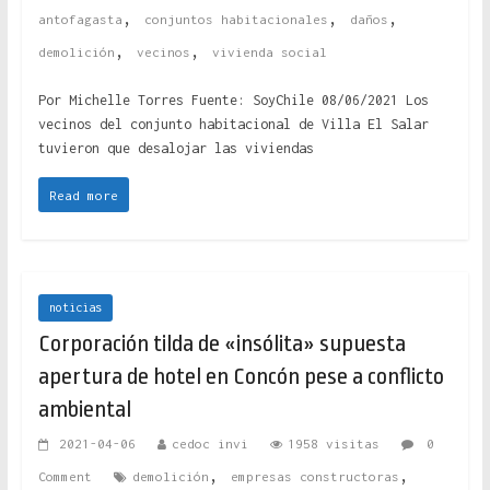
,
,
,
antofagasta
conjuntos habitacionales
daños
,
,
demolición
vecinos
vivienda social
Por Michelle Torres Fuente: SoyChile 08/06/2021 Los
vecinos del conjunto habitacional de Villa El Salar
tuvieron que desalojar las viviendas
Read more
noticias
Corporación tilda de «insólita» supuesta
apertura de hotel en Concón pese a conflicto
ambiental
2021-04-06
cedoc invi
1958 visitas
0
,
,
Comment
demolición
empresas constructoras