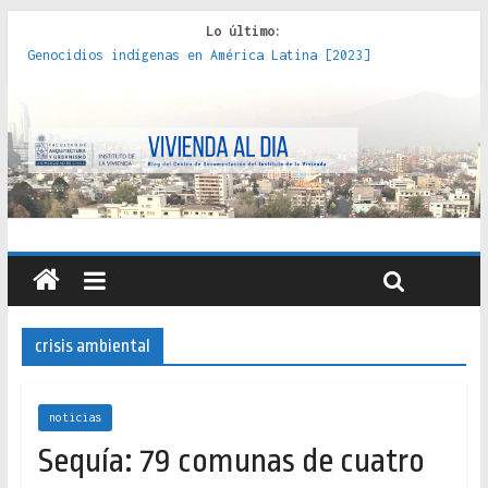
Lo último:
Genocidios indígenas en América Latina [2023]
Estudios sobre la espacialización de los Estados :
políticas, prácticas y representaciones [2022]
Donde el pedernal choca con el acero : hacia una teoría
crítica de las fronteras latinoamericanas [2020]
Criterios técnicos para una vivienda adecuada [2019]
Red de consultorios de la Caja del Seguro Obrero en
Santiago : un patrimonio emblemático [2014]
crisis ambiental
noticias
Sequía: 79 comunas de cuatro