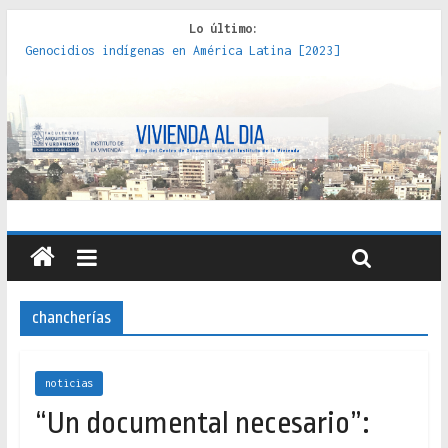
Lo último:
Genocidios indígenas en América Latina [2023]
Estudios sobre la espacialización de los Estados :
políticas, prácticas y representaciones [2022]
Donde el pedernal choca con el acero : hacia una teoría
crítica de las fronteras latinoamericanas [2020]
Criterios técnicos para una vivienda adecuada [2019]
Red de consultorios de la Caja del Seguro Obrero en
Santiago : un patrimonio emblemático [2014]
chancherías
noticias
“Un documental necesario”: