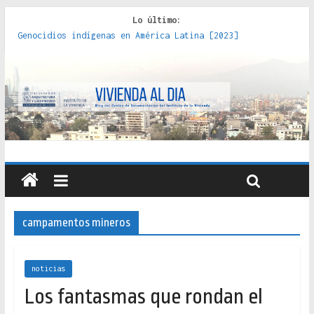
Lo último:
Genocidios indígenas en América Latina [2023]
Estudios sobre la espacialización de los Estados :
políticas, prácticas y representaciones [2022]
Donde el pedernal choca con el acero : hacia una teoría
crítica de las fronteras latinoamericanas [2020]
Criterios técnicos para una vivienda adecuada [2019]
Red de consultorios de la Caja del Seguro Obrero en
Santiago : un patrimonio emblemático [2014]
campamentos mineros
noticias
Los fantasmas que rondan el