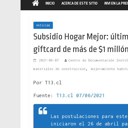
INICIO
ACERCA DE ESTE SITIO
INVI EN LA PR
noticias
Subsidio Hogar Mejor: últim
giftcard de más de $1 milló
2021-06-07
Centro de Documentación Insti
,
materiales de construccion
mejoramiento habit
Por T13.cl
Fuente:
T13.cl 07/06/2021
Las postulaciones para est
iniciaron el 26 de abril pa