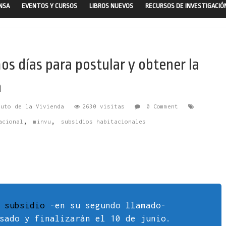
ENSA
EVENTOS Y CURSOS
LIBROS NUEVOS
RECURSOS DE INVESTIGACIÓ
os días para postular y obtener la
n
tuto de la Vivienda
2630 visitas
0 Comment
,
,
acional
minvu
subsidios habitacionales
e
subsidio
-en su segundo llamado-
sado y finalizarán el 10 de junio.