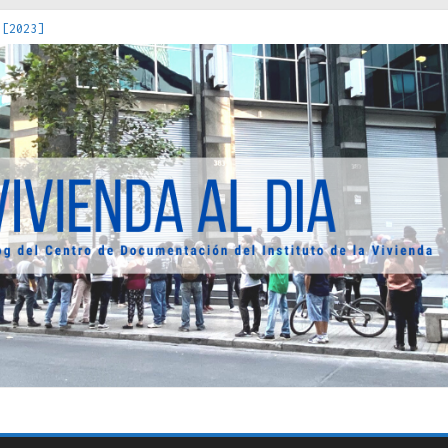
 [2023]
os Estados : políticas, prácticas y representaciones [2022]
 hacia una teoría crítica de las fronteras latinoamericanas [202
decuada [2019]
uro Obrero en Santiago : un patrimonio emblemático [2014]