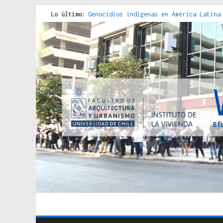
Lo último:
Genocidios indígenas en América Latina
Estudios sobre la espacialización de l
Donde el pedernal choca con el acero :
Criterios técnicos para una vivienda a
Red de consultorios de la Caja del Seg