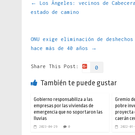
←
Los Ángeles: vecinos de Cabecera
estado de camino
ONU exige eliminación de deshechos
hace más de 40 años
→
Share This Post:
0
También te puede gustar
Gobierno responsabiliza a las
Gremio de
empresas por las viviendas de
pobre inv
emergencia que no soportaron las
proyecta 
lluvias
caerán ce
2023-04-29
0
2022-01-