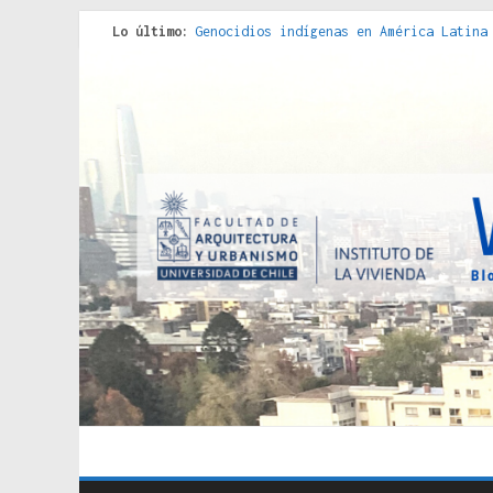
Lo último:
Genocidios indígenas en América Latina
Estudios sobre la espacialización de l
Donde el pedernal choca con el acero :
Criterios técnicos para una vivienda a
Red de consultorios de la Caja del Seg