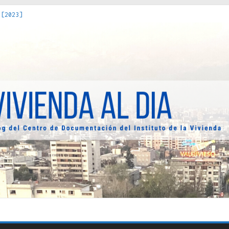
 [2023]
os Estados : políticas, prácticas y representaciones [2022]
 hacia una teoría crítica de las fronteras latinoamericanas [202
decuada [2019]
uro Obrero en Santiago : un patrimonio emblemático [2014]