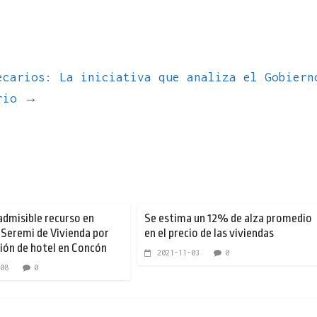
ecarios: La iniciativa que analiza el Gobiern
ario
→
admisible recurso en
Se estima un 12% de alza promedio
 Seremi de Vivienda por
en el precio de las viviendas
ión de hotel en Concón
2021-11-03
0
08
0