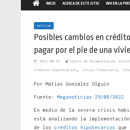
INICIO
ACERCA DE ESTE SITIO
INVI EN LA PR
noticias
Posibles cambios en crédito
pagar por el pie de una vivi
2022-08-29
Centro de Documentación Insti
,
,
creditos hipotecarios
crisis financiera
fin
Por Matías González Olguín
Fuente:
Meganoticias 29/08/2022
En medio de la severa crisis habi
está analizando la implementación
de los
créditos hipotecarios
que 