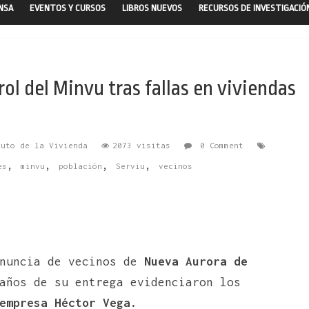
ENSA
EVENTOS Y CURSOS
LIBROS NUEVOS
RECURSOS DE INVESTIGACIÓ
ol del Minvu tras fallas en viviendas
tuto de la Vivienda
2073 visitas
0 Comment
,
,
,
,
es
minvu
población
Serviu
vecinos
enuncia de vecinos de
Nueva Aurora de
años de su entrega evidenciaron los
empresa Héctor Vega.