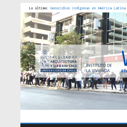
Lo último:
Genocidios indígenas en América Latina
Estudios sobre la espacialización de l
Donde el pedernal choca con el acero :
Criterios técnicos para una vivienda a
Red de consultorios de la Caja del Seg