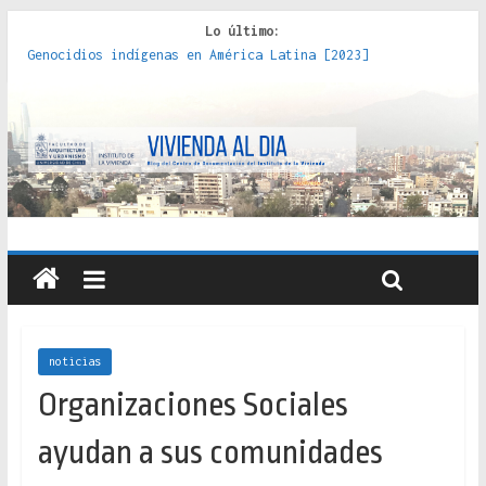
Lo último:
Genocidios indígenas en América Latina [2023]
Estudios sobre la espacialización de los Estados :
políticas, prácticas y representaciones [2022]
Donde el pedernal choca con el acero : hacia una teoría
crítica de las fronteras latinoamericanas [2020]
Criterios técnicos para una vivienda adecuada [2019]
Red de consultorios de la Caja del Seguro Obrero en
Santiago : un patrimonio emblemático [2014]
noticias
Organizaciones Sociales
ayudan a sus comunidades