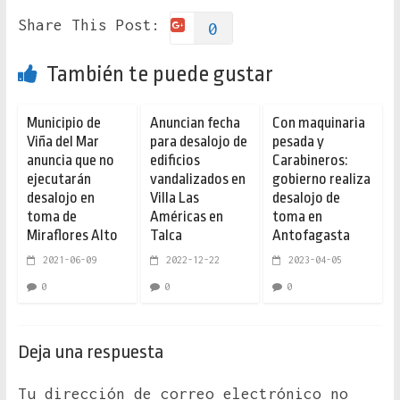
Share This Post:
0
También te puede gustar
Municipio de
Anuncian fecha
Con maquinaria
Viña del Mar
para desalojo de
pesada y
anuncia que no
edificios
Carabineros:
ejecutarán
vandalizados en
gobierno realiza
desalojo en
Villa Las
desalojo de
toma de
Américas en
toma en
Miraflores Alto
Talca
Antofagasta
2021-06-09
2022-12-22
2023-04-05
0
0
0
Deja una respuesta
Tu dirección de correo electrónico no