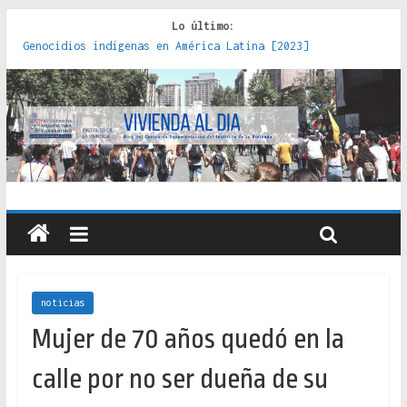
Lo último:
Genocidios indígenas en América Latina [2023]
Estudios sobre la espacialización de los Estados :
políticas, prácticas y representaciones [2022]
Donde el pedernal choca con el acero : hacia una teoría
crítica de las fronteras latinoamericanas [2020]
Criterios técnicos para una vivienda adecuada [2019]
Red de consultorios de la Caja del Seguro Obrero en
Santiago : un patrimonio emblemático [2014]
noticias
Mujer de 70 años quedó en la
calle por no ser dueña de su