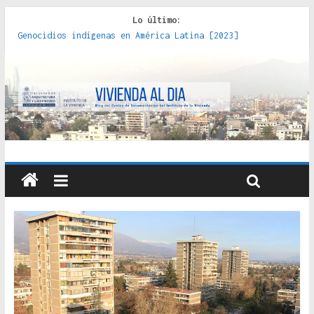
Lo último:
Genocidios indígenas en América Latina [2023]
Estudios sobre la espacialización de los Estados :
políticas, prácticas y representaciones [2022]
Donde el pedernal choca con el acero : hacia una teoría
crítica de las fronteras latinoamericanas [2020]
Criterios técnicos para una vivienda adecuada [2019]
Red de consultorios de la Caja del Seguro Obrero en
Santiago : un patrimonio emblemático [2014]