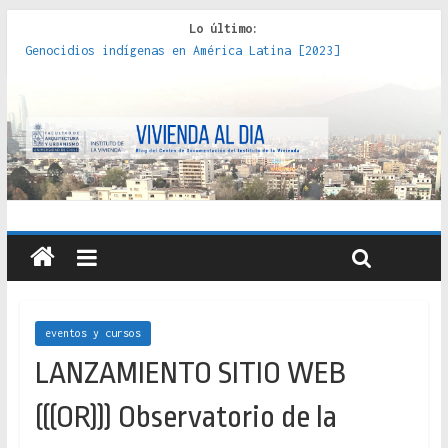
Lo último:
Genocidios indígenas en América Latina [2023]
Estudios sobre la espacialización de los Estados :
políticas, prácticas y representaciones [2022]
Donde el pedernal choca con el acero : hacia una teoría
crítica de las fronteras latinoamericanas [2020]
Criterios técnicos para una vivienda adecuada [2019]
Red de consultorios de la Caja del Seguro Obrero en
Santiago : un patrimonio emblemático [2014]
eventos y cursos
LANZAMIENTO SITIO WEB
(((OR))) Observatorio de la