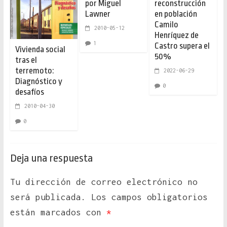
por Miguel
reconstrucción
Lawner
en población
Camilo
2010-05-12
Henríquez de
1
Castro supera el
Vivienda social
50%
tras el
terremoto:
2022-06-29
Diagnóstico y
0
desafíos
2010-04-30
0
Deja una respuesta
Tu dirección de correo electrónico no
será publicada.
Los campos obligatorios
están marcados con
*