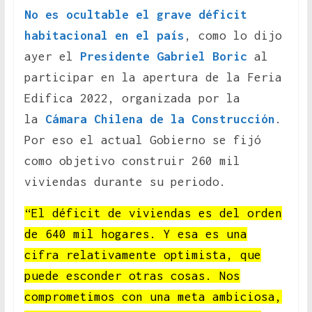
No es ocultable el grave déficit
habitacional en el país
, como lo dijo
ayer el
Presidente Gabriel Boric
al
participar en la apertura de la Feria
Edifica 2022, organizada por la
la
Cámara Chilena de la Construcción
.
Por eso el actual Gobierno se fijó
como objetivo construir 260 mil
viviendas durante su periodo.
“El déficit de viviendas es del orden
de 640 mil hogares. Y esa es una
cifra relativamente optimista, que
puede esconder otras cosas. Nos
comprometimos con una meta ambiciosa,