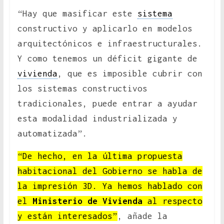
“Hay que masificar este
sistema
constructivo y aplicarlo en modelos
arquitectónicos e infraestructurales.
Y como tenemos un déficit gigante de
vivienda
, que es imposible cubrir con
los sistemas constructivos
tradicionales, puede entrar a ayudar
esta modalidad industrializada y
automatizada”.
“De hecho, en la última propuesta
habitacional del Gobierno se habla de
la impresión 3D. Ya hemos hablado con
el
Ministerio de Vivienda
al respecto
y están interesados”
, añade la