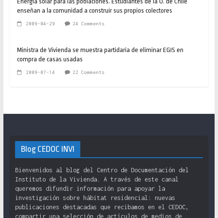
Energía solar para las poblaciones. Estudiantes de la U. de Chile
enseñan a la comunidad a construir sus propios colectores
2009-04-29
24 Comments
Ministra de Vivienda se muestra partidaria de eliminar EGIS en
compra de casas usadas
2009-07-14
22 Comments
Blog CEDOC INVI
Bienvenidos al blog del Centro de Documentación del
Instituto de la Vivienda. A través de este canal
queremos difundir información para apoyar la
investigación sobre hábitat residencial: nuevas
publicaciones destacadas que recibamos en el CEDOC,
compartir una selección de artículos de medios de