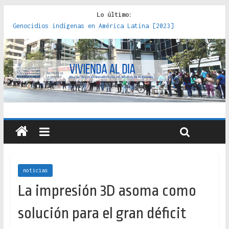
Lo último:
Genocidios indígenas en América Latina [2023]
Estudios sobre la espacialización de los Estados :
políticas, prácticas y representaciones [2022]
Donde el pedernal choca con el acero : hacia una teoría
crítica de las fronteras latinoamericanas [2020]
Criterios técnicos para una vivienda adecuada [2019]
Red de consultorios de la Caja del Seguro Obrero en
Santiago : un patrimonio emblemático [2014]
noticias
La impresión 3D asoma como
solución para el gran déficit