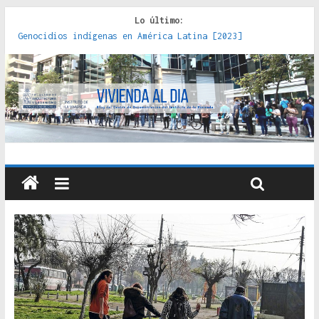
Lo último:
Genocidios indígenas en América Latina [2023]
Estudios sobre la espacialización de los Estados :
políticas, prácticas y representaciones [2022]
Donde el pedernal choca con el acero : hacia una teoría
crítica de las fronteras latinoamericanas [2020]
Criterios técnicos para una vivienda adecuada [2019]
Red de consultorios de la Caja del Seguro Obrero en
Santiago : un patrimonio emblemático [2014]