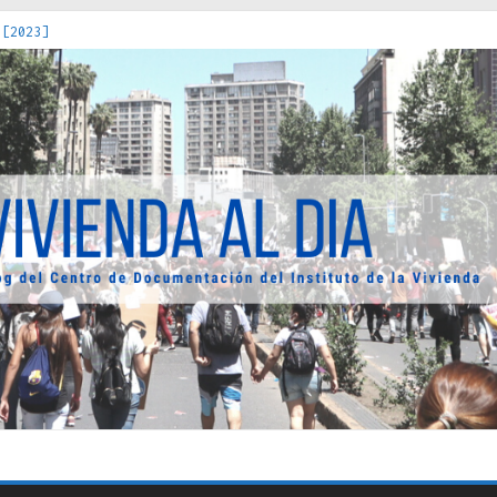
 [2023]
os Estados : políticas, prácticas y representaciones [2022]
 hacia una teoría crítica de las fronteras latinoamericanas [202
decuada [2019]
uro Obrero en Santiago : un patrimonio emblemático [2014]