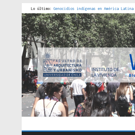
Lo último:
Genocidios indígenas en América Latina
Estudios sobre la espacialización de l
Donde el pedernal choca con el acero :
Criterios técnicos para una vivienda a
Red de consultorios de la Caja del Seg