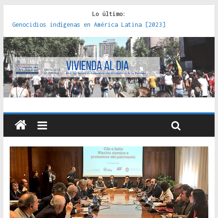
Lo último:
Genocidios indígenas en América Latina [2023]
Estudios sobre la espacialización de los Estados :
políticas, prácticas y representaciones [2022]
Donde el pedernal choca con el acero : hacia una teoría
crítica de las fronteras latinoamericanas [2020]
Criterios técnicos para una vivienda adecuada [2019]
Red de consultorios de la Caja del Seguro Obrero en
Santiago : un patrimonio emblemático [2014]